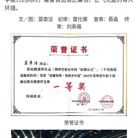
学能力的同时，着重营造清正廉洁、正气充盈的育人
环境
。
文／图：莫章洁
初审：雷仕娜
复审：蔡晶
终
审：刘高福
荣誉证书